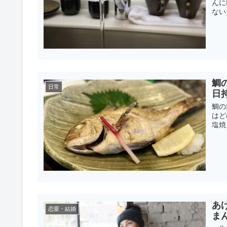
んに
ない
鯛
日常
日
鯛の
はど
塩焼
あ
恋愛・結婚
ま