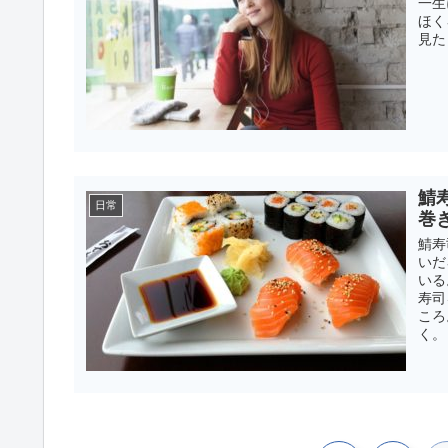
一生
ほく
見た
鯖
日常
巻
鯖寿
いだ
いる
寿司
ころ
く。