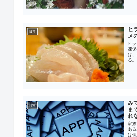
ヒ
日常
メ
ヒラ
凍保
は、
る。
み
日常
ま
れ
家族
ある
は個