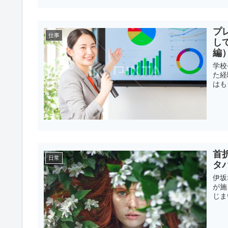
プ
仕事
し
編
学校
た経
はも
首
日常
タ
伊坂
が施
じま