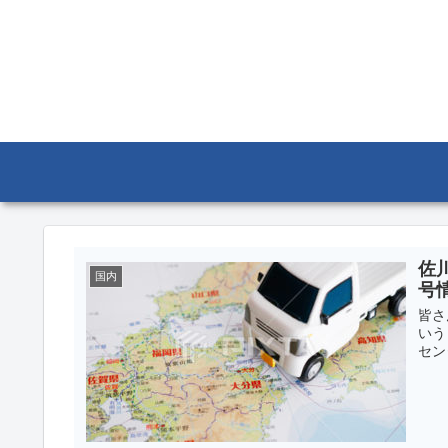
佐
国内
号
皆さ
いう
セン