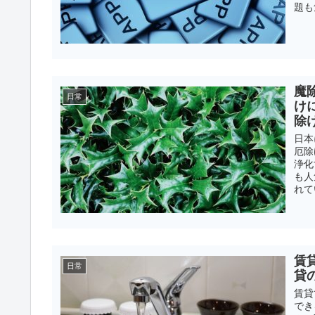
題も気
魔
日常
け
除
日本
厄除
浄化
も人
れて
賃
日常
貸
賃貸
でき