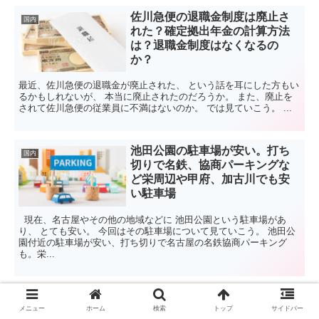
佐川急便の退職金制度は廃止さ
国内
れた？確定拠出年金の計算方法
は？退職金制度はなくなるの
か？
最近、佐川急便の退職金が廃止された、 という話を耳にした方もい
るかもしれないが、 本当に廃止されたのだろうか。 また、廃止を
されて佐川急便の従業員に不満はないのか。 では見ていこう。 ...
池田公園の駐車場が安い。打ち
国内
切りで名鉄、協商パーキングな
ど栄周辺や甲府、加古川でも安
い駐車場
現在、名古屋やその他の地域などに 池田公園という駐車場があ
り、 とても安い。 今回はその駐車場について見ていこう。 池田公
園付近の駐車場が安い、打ち切りで名古屋の名鉄協商パーキング
も。栄...
スポンサーリンク
メニュー
ホーム
検索
トップ
サイドバー