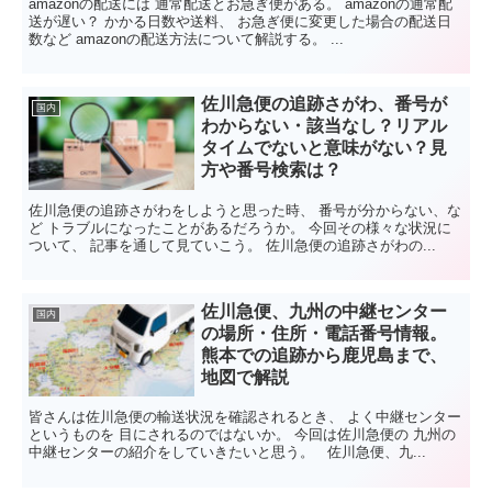
amazonの配送には 通常配送とお急ぎ便がある。 amazonの通常配
送が遅い？ かかる日数や送料、 お急ぎ便に変更した場合の配送日
数など amazonの配送方法について解説する。 ...
佐川急便の追跡さがわ、番号が
国内
わからない・該当なし？リアル
タイムでないと意味がない？見
方や番号検索は？
佐川急便の追跡さがわをしようと思った時、 番号が分からない、な
ど トラブルになったことがあるだろうか。 今回その様々な状況に
ついて、 記事を通して見ていこう。 佐川急便の追跡さがわの...
佐川急便、九州の中継センター
国内
の場所・住所・電話番号情報。
熊本での追跡から鹿児島まで、
地図で解説
皆さんは佐川急便の輸送状況を確認されるとき、 よく中継センター
というものを 目にされるのではないか。 今回は佐川急便の 九州の
中継センターの紹介をしていきたいと思う。 佐川急便、九...