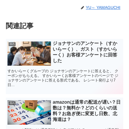
YU～ YAMAGUCHI
関連記事
ジョナサンのアンケート（すか
国内
いらーく）、ガスト（すかいら
ーく）お客様アンケートに回答
した
すかいらーくグループの ジョナサンのアンケートに答えると、 ク
ーポンがもらえる。 すかいらーくお客様アンケートのページで ジ
ョナサンのアンケートに答える形式である。 レシート発行より7
日...
amazonは通常の配送が遅い？日
国内
数は？無料か？どのくらいの送
料？お急ぎ便に変更し日数、北
海道は？