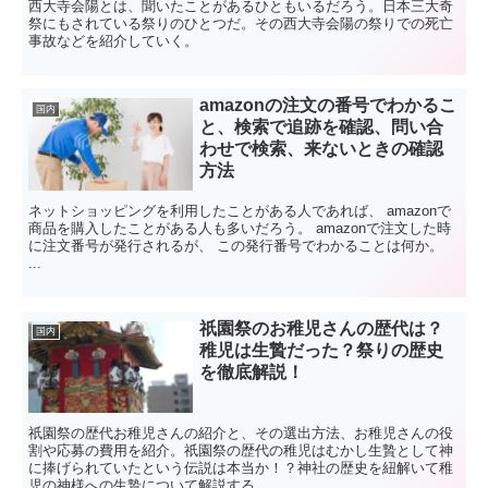
西大寺会陽とは、聞いたことがあるひともいるだろう。日本三大奇
祭にもされている祭りのひとつだ。その西大寺会陽の祭りでの死亡
事故などを紹介していく。
amazonの注文の番号でわかるこ
国内
と、検索で追跡を確認、問い合
わせで検索、来ないときの確認
方法
ネットショッピングを利用したことがある人であれば、 amazonで
商品を購入したことがある人も多いだろう。 amazonで注文した時
に注文番号が発行されるが、 この発行番号でわかることは何か。
...
祇園祭のお稚児さんの歴代は？
国内
稚児は生贄だった？祭りの歴史
を徹底解説！
祇園祭の歴代お稚児さんの紹介と、その選出方法、お稚児さんの役
割や応募の費用を紹介。祇園祭の歴代の稚児はむかし生贄として神
に捧げられていたという伝説は本当か！？神社の歴史を紐解いて稚
児の神様への生贄について解説する。