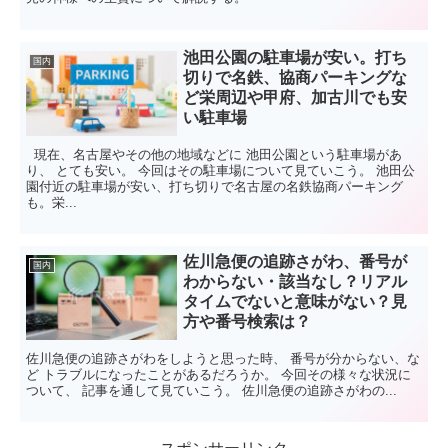
池田公園の駐車場が安い。打ち
国内
切りで名鉄、協商パーキングな
ど栄周辺や甲府、加古川でも安
い駐車場
現在、名古屋やその他の地域などに 池田公園という駐車場があ
り、 とても安い。 今回はその駐車場について見ていこう。 池田公
園付近の駐車場が安い、打ち切りで名古屋の名鉄協商パーキング
も。栄...
佐川急便の追跡さがわ、番号が
国内
わからない・該当なし？リアル
タイムでないと意味がない？見
方や番号検索は？
佐川急便の追跡さがわをしようと思った時、 番号が分からない、な
ど トラブルになったことがあるだろうか。 今回その様々な状況に
ついて、 記事を通して見ていこう。 佐川急便の追跡さがわの...