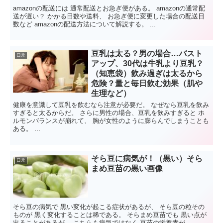
amazonの配送には 通常配送とお急ぎ便がある。 amazonの通常配
送が遅い？ かかる日数や送料、 お急ぎ便に変更した場合の配送日
数など amazonの配送方法について解説する。 ...
豆乳は太る？男の場合…バスト
日常
アップ、30代は牛乳より豆乳？
（知恵袋）飲み過ぎは太るから
危険？量と毎日飲む効果（肌や
生理など）
健康を意識して豆乳を飲むなら注意が必要だ。 なぜなら豆乳を飲み
すぎると太るからだ。 さらに男性の場合、豆乳を飲みすぎると ホ
ルモンバランスが崩れて、 胸が女性のように膨らんでしまうことも
ある。 ...
そら豆に病気が！（黒い）そら
日常
まめ豆苗の黒い画像
そら豆の病気で 黒い変化が起こる症状があるが、 そら豆の粒その
ものが 黒く変化することは稀である。 そらまめ豆苗でも 黒い点が
出ることがあるが、 こちらも病気ではなく 豆苗の栄養素が...