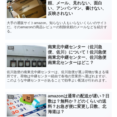
頼、メール、見れない、面白
い、アンパンマン、書けない、
反映されない
大手の通販サイトamazon。知らない人もいらないくらいのサイト
だ。そのamazonの商品レビューの削除依頼のメールなどを紹介す
る。
南東北中継センター（佐川急
国内
便、佐川）について！佐川急便
南東北中継センター、佐川急便
南東北センターはどこ？
佐川急便の南東北中継センターは、佐川急便が運ぶ荷物が集まる場
所です。荷物は中継センター経由で各地の営業所へ運ばれますが、
このような中継センターがあることで効率よい配送が行われます。
amazonは通常の配送が遅い？日
国内
数は？無料か？どのくらいの送
料？お急ぎ便に変更し日数、北
海道は？