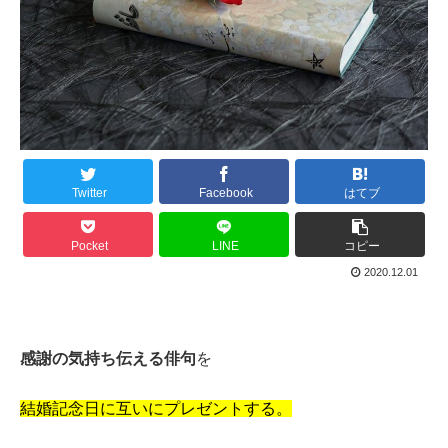
Twitter
Facebook
はてブ
Pocket
LINE
コピー
2020.12.01
感謝の気持ち伝える俳句
を
結婚記念日に互いにプレゼントする。