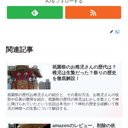
AJをフォローする
AJ
関連記事
祇園祭のお稚児さんの歴代は？
国内
稚児は生贄だった？祭りの歴史
を徹底解説！
祇園祭の歴代お稚児さんの紹介と、その選出方法、お稚児さんの役
割や応募の費用を紹介。祇園祭の歴代の稚児はむかし生贄として神
に捧げられていたという伝説は本当か！？神社の歴史を紐解いて稚
児の神様への生贄について解説する。
amazonのレビュー、削除の依
日常