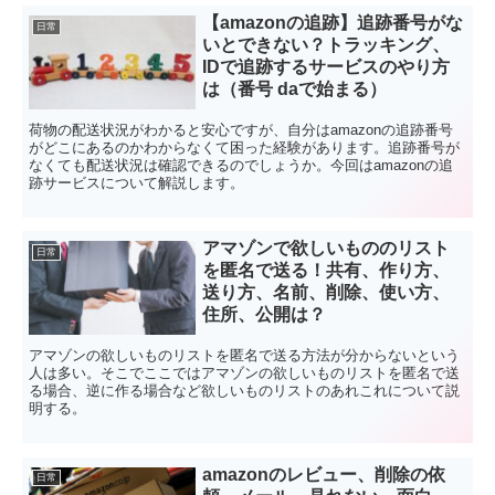
【amazonの追跡】追跡番号がな
日常
いとできない？トラッキング、
IDで追跡するサービスのやり方
は（番号 daで始まる）
荷物の配送状況がわかると安心ですが、自分はamazonの追跡番号
がどこにあるのかわからなくて困った経験があります。追跡番号が
なくても配送状況は確認できるのでしょうか。今回はamazonの追
跡サービスについて解説します。
アマゾンで欲しいもののリスト
日常
を匿名で送る！共有、作り方、
送り方、名前、削除、使い方、
住所、公開は？
アマゾンの欲しいものリストを匿名で送る方法が分からないという
人は多い。そこでここではアマゾンの欲しいものリストを匿名で送
る場合、逆に作る場合など欲しいものリストのあれこれについて説
明する。
amazonのレビュー、削除の依
日常