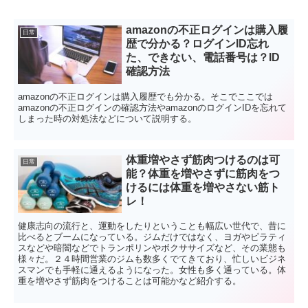
amazonの不正ログインは購入履
日常
歴で分かる？ログインID忘れ
た、できない、電話番号は？ID
確認方法
amazonの不正ログインは購入履歴でも分かる。そこでここでは
amazonの不正ログインの確認方法やamazonのログインIDを忘れて
しまった時の対処法などについて説明する。
体重増やさず筋肉つけるのは可
日常
能？体重を増やさずに筋肉をつ
けるには体重を増やさない筋ト
レ！
健康志向の流行と、運動をしたりということも幅広い世代で、昔に
比べるとブームになっている。ジムだけではなく、ヨガやピラティ
スなどや暗闇などでトランポリンやボクササイズなど、その業態も
様々だ。２４時間営業のジムも数多くでてきており、忙しいビジネ
スマンでも手軽に通えるようになった。女性も多く通っている。体
重を増やさず筋肉をつけることは可能かなど紹介する。