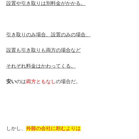
設置
や
引き取り
は別料金がかかる。
引き取り
のみ場合、
設置
のみの場合、
設置
も
引き取り
も両方の場合など
それぞれ料金はかわってくる。
安い
のは
両方ともなし
の場合だ。
しかし、
外部の会社に頼むよりは