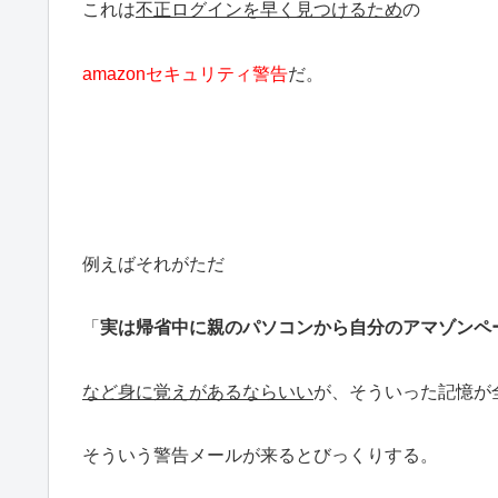
これは
不正ログインを早く見つけるため
の
amazonセキュリティ警告
だ。
例えばそれがただ
「
実は帰省中に親のパソコンから自分のアマゾンペ
など身に覚えがあるならいい
が、そういった記憶が
そういう警告メールが来るとびっくりする。