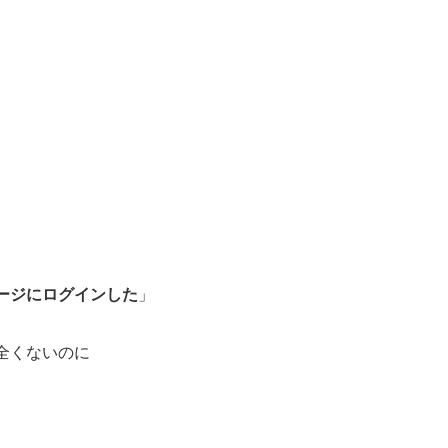
ージにログインした
」
全くないのに